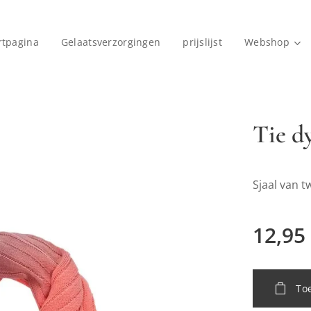
rtpagina
Gelaatsverzorgingen
prijslijst
Webshop
Tie d
Sjaal van t
12,95
To