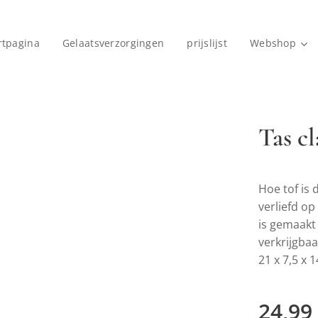
rtpagina
Gelaatsverzorgingen
prijslijst
Webshop
Tas cl
Hoe tof is 
verliefd op
is gemaakt 
verkrijgbaa
21 x 7,5 x 
24,99