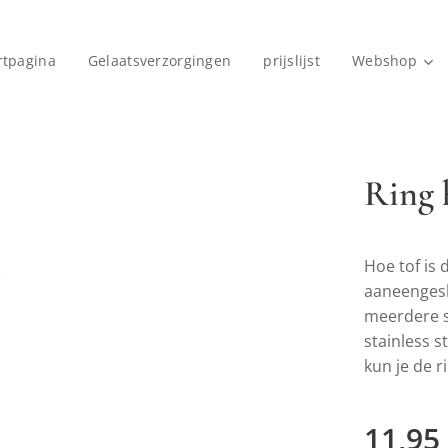
rtpagina
Gelaatsverzorgingen
prijslijst
Webshop
Ring 
Hoe tof is
aaneengesl
meerdere s
stainless s
kun je de r
11,95