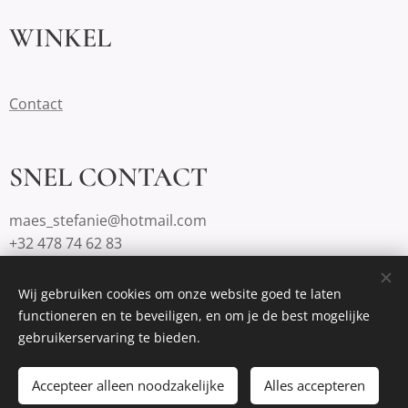
WINKEL
Contact
SNEL CONTACT
maes_stefanie@hotmail.com
+32 478 74 62 83
Wij gebruiken cookies om onze website goed te laten
functioneren en te beveiligen, en om je de best mogelijke
Mogelijk gemaakt door
Webnode
Cookies
gebruikerservaring te bieden.
Toevoegen aan de winkelwagen
Accepteer alleen noodzakelijke
Alles accepteren