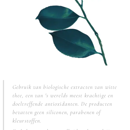
Gebruik van biologische extracten van witte
thee, een van 's werelds meest krachtige en
doeltreffende antioxidanten. De producten
bevatten geen siliconen, parabenen of
kleurstoffen.